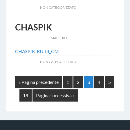
ARCHIVIATO IN:
NON CATEGORIZZATO
CHASPIK
18 FEBBRAIO 2017
BY
MAESTRO
CHASPIK-RU-III_CM
ARCHIVIATO IN:
NON CATEGORIZZATO
« Pagina precedente
1
2
3
4
5
…
18
Pagina successiva »