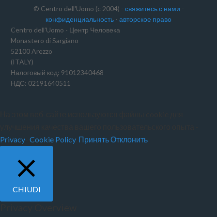
© Centro dell'Uomo (c 2004) -
свяжитесь с нами
-
конфиденциальность
-
авторское право
Centro dell’Uomo - Центр Человека
Monastero di Sargiano
52100 Arezzo
(ITALY)
Налоговый код: 91012340468
НДС: 02191640511
На этом веб-сайте используются файлы cookie для
улучшения качества вашего пользовательского опыта -
Privacy
-
Cookie Policy
.
Принять
Отклонить
CHIUDI
Privacy Overview