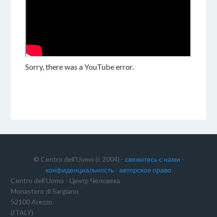
Sorry, there was a YouTube error.
© Centro dell'Uomo (c 2004) -
свяжитесь с нами
-
конфиденциальность
-
авторское право
Centro dell’Uomo - Центр Человека
Monastero di Sargiano
52100 Arezzo
(ITALY)