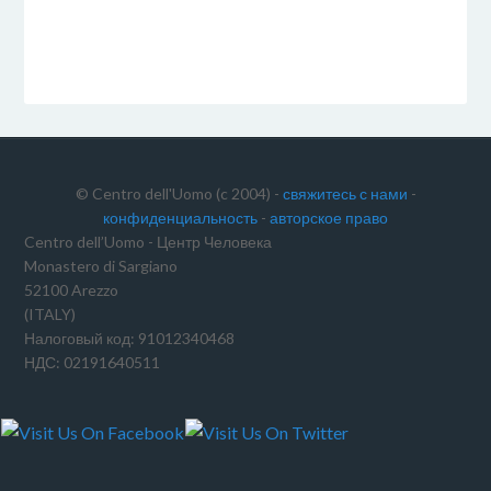
ARCHIVIATO IN:
NON CATEGORIZZATO
© Centro dell'Uomo (c 2004) -
свяжитесь с нами
-
конфиденциальность
-
авторское право
Centro dell’Uomo - Центр Человека
Monastero di Sargiano
52100 Arezzo
(ITALY)
Налоговый код: 91012340468
НДС: 02191640511