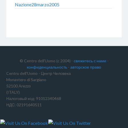
Nazione28marzo2005
ARCHIVIATO IN:
NON CATEGORIZZATO
© Centro dell'Uomo (c 2004) -
свяжитесь с нами
-
конфиденциальность
-
авторское право
Centro dell’Uomo - Центр Человека
Monastero di Sargiano
52100 Arezzo
(ITALY)
Налоговый код: 91012340468
НДС: 02191640511