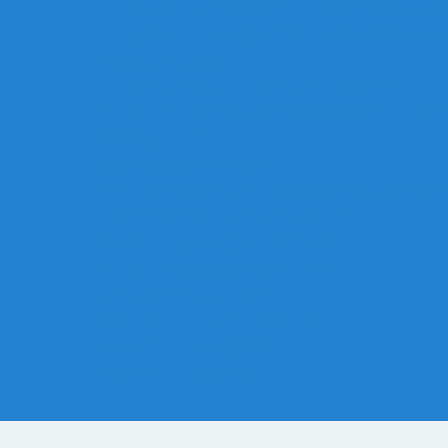
II ВСЕМИРНАЯ КОНФЕРЕНЦИЯ ВО ИМЯ МИ
III ВСЕМИРНАЯ КОНФЕРЕНЦИЯ ВО ИМЯ М
Под Эгидой ООН
ПРЕМИЯ ИСКУССТВО, НАУКА И МИР
ВНУТРЕННЕЕ ДУХОВНОЕ ВОЗРОЖДЕНИЕ
ОБЗОР ПРЕССЫ
МИР ВО ВСЕМ МИРЕ
ДИАЛОГ МЕЖДУ НАРОДАМИ И КУЛЬТУРАМ
ПОДДЕРЖКА НУЖДАЮЩИМСЯ
ОХРАНА ОКРУЖАЮЩЕЙ СРЕДЫ
ВНУТРЕНЕЕ ВОЗРОЖДЕНИЕ
СВЯЖИТЕСЬ С НАМИ
МОНАСТЫРЬ САРДЖЬЯНО
ФИЛИАЛЫ В ИТАЛИИ
ФИЛИАЛЫ В МИРЕ