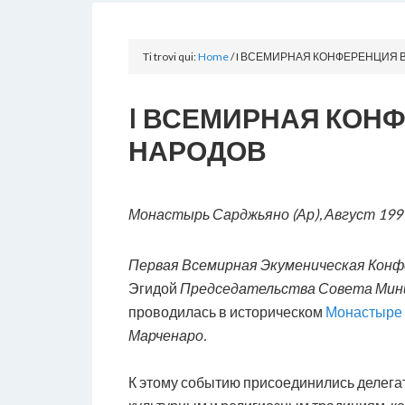
Ti trovi qui:
Home
/
I ВСЕМИРНАЯ КОНФЕРЕНЦИЯ 
I ВСЕМИРНАЯ КОН
НАРОДОВ
Монастырь Сарджьяно (Ар), Август 199
Первая Всемирная Экуменическая Конфе
Эгидой
Председательства Совета Мини
проводилась в историческом
Монастыре
Марченаро.
К этому событию присоединились делега