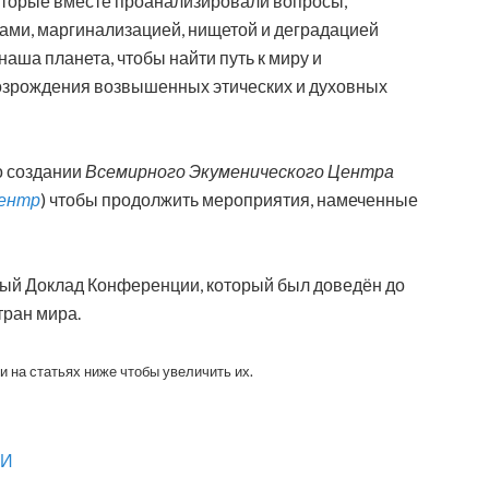
оторые вместе проанализировали вопросы,
ми, маргинализацией, нищетой и деградацией
аша планета, чтобы найти путь к миру и
озрождения возвышенных этических и духовных
о создании
Всемирного Экуменического Центра
Центр
) чтобы продолжить мероприятия, намеченные
ный Доклад Конференции, который был доведён до
тран мира.
 на статьях ниже чтобы увеличить их.
ИИ