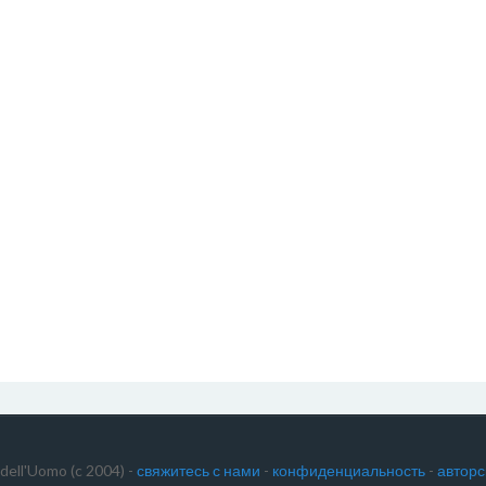
dell'Uomo (c 2004) -
свяжитесь с нами
-
конфиденциальность
-
авторс