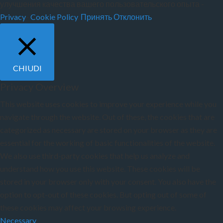
улучшения качества вашего пользовательского опыта -
Privacy
-
Cookie Policy
.
Принять
Отклонить
CHIUDI
Privacy Overview
This website uses cookies to improve your experience while you
navigate through the website. Out of these, the cookies that are
categorized as necessary are stored on your browser as they are
essential for the working of basic functionalities of the website.
We also use third-party cookies that help us analyze and
understand how you use this website. These cookies will be
stored in your browser only with your consent. You also have the
option to opt-out of these cookies. But opting out of some of
these cookies may affect your browsing experience.
Necessary