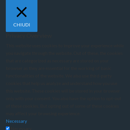
CHIUDI
Privacy Overview
This website uses cookies to improve your experience while
you navigate through the website. Out of these, the cookies
that are categorized as necessary are stored on your
browser as they are essential for the working of basic
functionalities of the website. We also use third-party
cookies that help us analyze and understand how you use
this website. These cookies will be stored in your browser
only with your consent. You also have the option to opt-out
of these cookies. But opting out of some of these cookies
may affect your browsing experience.
Necessary
Necessary