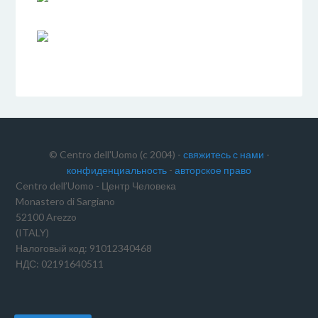
© Centro dell'Uomo (c 2004) -
свяжитесь с нами
-
конфиденциальность
-
авторское право
Centro dell’Uomo - Центр Человека
Monastero di Sargiano
52100 Arezzo
(ITALY)
Налоговый код: 91012340468
НДС: 02191640511