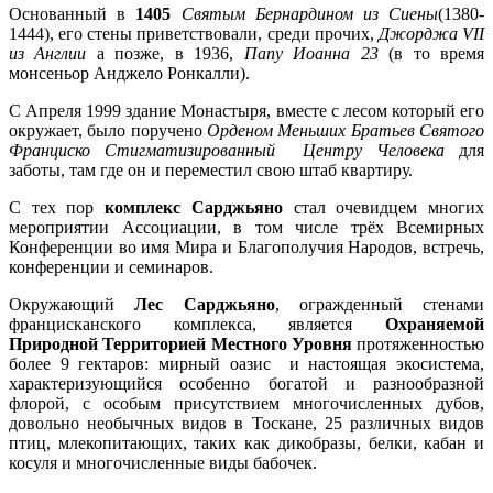
Основанный в
1405
Святым Бернардином из Сиены
(1380-
1444), его стены приветствовали, среди прочих,
Джорджа VII
из Англии
а позже, в 1936,
Папу Иоанна 23
(в то время
монсеньор Анджело Ронкалли).
С Апреля 1999 здание Монастыря, вместе с лесом который его
окружает, было поручено
Орденом Меньших Братьев Святого
Франциско Стигматизированный Центру Человека
для
заботы, там где он и переместил свою штаб квартиру.
С тех пор
комплекс Сарджьяно
стал очевидцем многих
мероприятии Ассоциации, в том числе трёх Всемирных
Конференции во имя Мира и Благополучия Народов, встречь,
конференции и семинаров.
Окружающий
Лес Сарджьяно
, огражденный стенами
францисканского комплекса, является
Охраняемой
Природной Территорией Местного Уровня
протяженностью
более 9 гектаров: мирный оазис и настоящая экосистема,
характеризующийся особенно богатой и разнообразной
флорой, с особым присутствием многочисленных дубов,
довольно необычных видов в Тоскане, 25 различных видов
птиц, млекопитающих, таких как дикобразы, белки, кабан и
косуля и многочисленные виды бабочек.